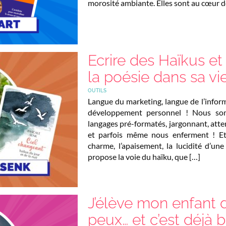
morosité ambiante. Elles sont au cœur d
Ecrire des Haïkus et
la poésie dans sa vi
OUTILS
Langue du marketing, langue de l’inform
développement personnel ! Nous so
langages pré-formatés, jargonnant, att
et parfois même nous enferment ! Et s
charme, l’apaisement, la lucidité d’u
propose la voie du haïku, que […]
J’élève mon enfant 
peux… et c’est déjà b