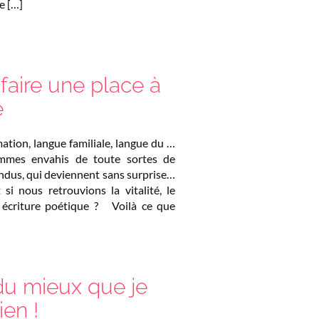
e […]
 faire une place à
e
ation, langue familiale, langue du …
mmes envahis de toute sortes de
endus, qui deviennent sans surprise…
i nous retrouvions la vitalité, le
ne écriture poétique ? Voilà ce que
du mieux que je
ien !