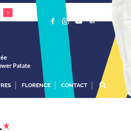
tée
Power Patate
VRES
FLORENCE
CONTACT
s