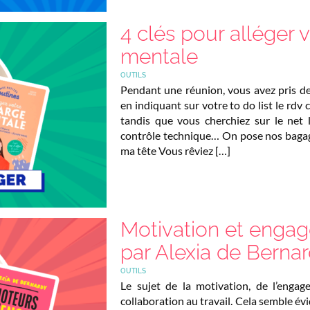
4 clés pour alléger 
mentale
OUTILS
Pendant une réunion, vous avez pris des
en indiquant sur votre to do list le rdv c
tandis que vous cherchiez sur le net 
contrôle technique… On pose nos baga
ma tête Vous rêviez […]
Motivation et engag
par Alexia de Berna
OUTILS
Le sujet de la motivation, de l’engag
collaboration au travail. Cela semble évi