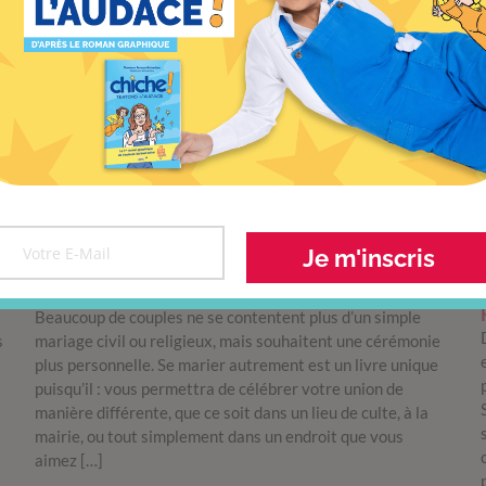
Je m'inscris
Se marier autrement
Beaucoup de couples ne se contentent plus d’un simple
s
mariage civil ou religieux, mais souhaitent une cérémonie
plus personnelle. Se marier autrement est un livre unique
puisqu’il : vous permettra de célébrer votre union de
manière différente, que ce soit dans un lieu de culte, à la
mairie, ou tout simplement dans un endroit que vous
aimez […]