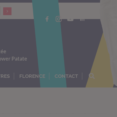
tée
Power Patate
VRES
FLORENCE
CONTACT