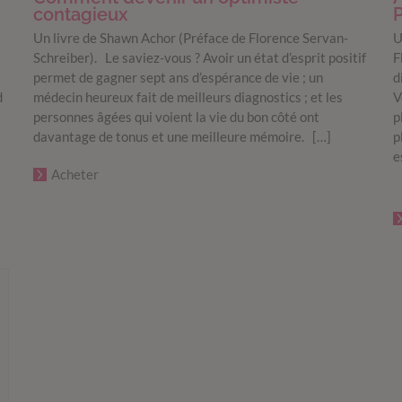
contagieux
P
Un livre de Shawn Achor (Préface de Florence Servan-
U
Schreiber). Le saviez-vous ? Avoir un état d’esprit positif
F
s
permet de gagner sept ans d’espérance de vie ; un
d
d
médecin heureux fait de meilleurs diagnostics ; et les
V
personnes âgées qui voient la vie du bon côté ont
p
davantage de tonus et une meilleure mémoire. […]
p
e
Acheter