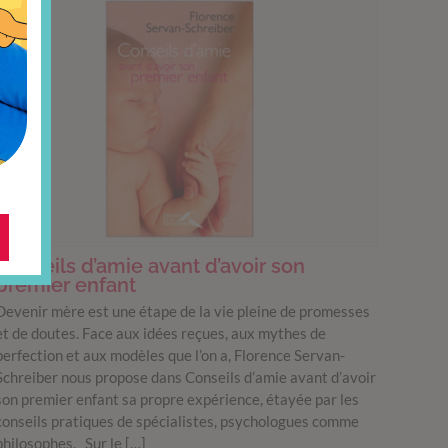
Conseils d’amie avant d’avoir son
premier enfant
Devenir mère est une étape de la vie pleine de promesses
et de doutes. Face aux idées reçues, aux mythes de
perfection et aux modèles que l’on a, Florence Servan-
Schreiber nous propose dans Conseils d’amie avant d’avoir
son premier enfant sa propre expérience, étayée par les
conseils pratiques de spécialistes, psychologues comme
philosophes. Sur le […]