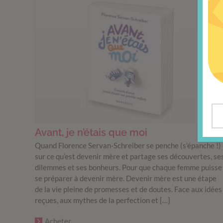
Avant, je n’étais que moi
Quand Florence Servan-Schreiber se penche (s’épanche !)
sur ce qu’est devenir mère et partage ses découvertes, se
dilemmes et ses bonheurs. Pour que chaque femme puisse
se préparer à devenir mère. Devenir mère est une étape
de la vie pleine de promesses et de doutes. Face aux idées
reçues, aux mythes de la perfection et […]
Acheter