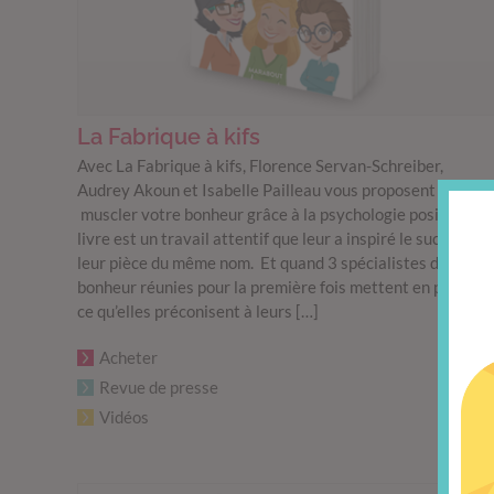
La Fabrique à kifs
Avec La Fabrique à kifs, Florence Servan-Schreiber,
Audrey Akoun et Isabelle Pailleau vous proposent de
muscler votre bonheur grâce à la psychologie positive. Ce
livre est un travail attentif que leur a inspiré le succès de
leur pièce du même nom. Et quand 3 spécialistes du
bonheur réunies pour la première fois mettent en pratiqu
ce qu’elles préconisent à leurs […]
Acheter
Revue de presse
Vidéos