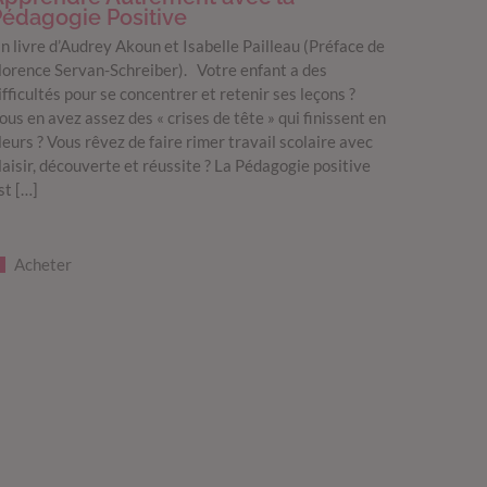
édagogie Positive
n livre d’Audrey Akoun et Isabelle Pailleau (Préface de
lorence Servan-Schreiber). Votre enfant a des
ifficultés pour se concentrer et retenir ses leçons ?
ous en avez assez des « crises de tête » qui finissent en
leurs ? Vous rêvez de faire rimer travail scolaire avec
laisir, découverte et réussite ? La Pédagogie positive
st […]
Acheter