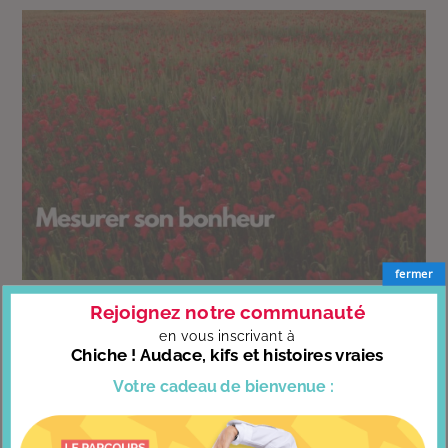
fermer
Rejoignez notre communauté
en vous
inscrivant à
TOUS LES OUTILS
Chiche ! Audace, kifs et histoires vraies
Votre cadeau
de bienvenue :