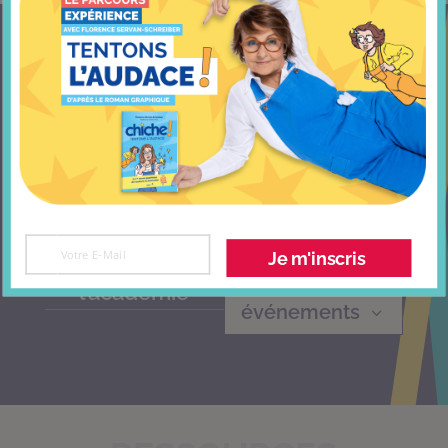
Apprendre la psychologie positive en
ligne et en présentiel. Des cours, des
ateliers, des formations et des rendez-
vous avec Florence
Je m'inscris
Visiter
Prochains
l’académie
événements