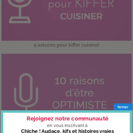
5 astuces pour kiffer cuisiner
fermer
Rejoignez notre communauté
en vous
inscrivant à
Chiche ! Audace, kifs et histoires vraies