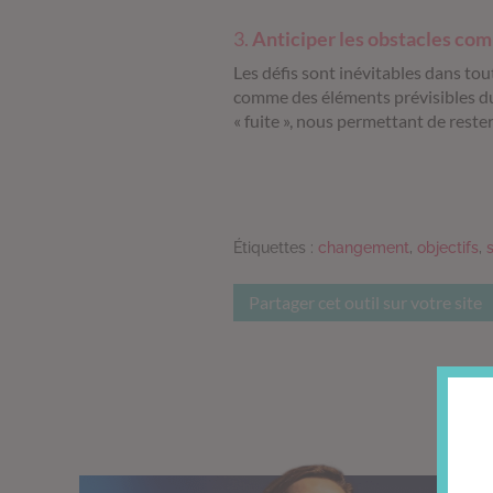
3.
Anticiper les obstacles co
Les défis sont inévitables dans to
comme des éléments prévisibles d
« fuite », nous permettant de rester
Étiquettes :
changement
,
objectifs
,
Partager cet outil sur votre site