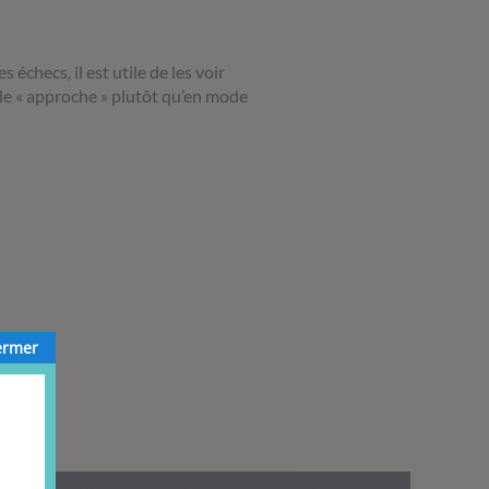
échecs, il est utile de les voir
de « approche » plutôt qu’en mode
ermer