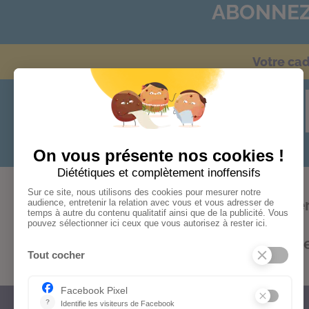
ABONNEZ
Votre ca
Audace
Bonheur
Cohér
Formations
Kifs
Optimism