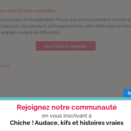
mme des étapes normales
ut processus de changement.
Plutôt que de les considérer comme des 
u parcours.
En adoptant cette perspective, notre SNA reste en mo
 engagés malgré les difficultés.
Lire l’article complet
stress
f
Rejoignez notre communauté
en vous
inscrivant à
Chiche ! Audace, kifs et histoires vraies