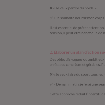
❌
« Je veux perdre du poids. »
✅
« Je souhaite nourrir mon corps 
Il est essentiel de prêter attention
tension, il peut être bénéfique de 
2.
Élaborer un plan d’action sp
Des objectifs vagues ou ambitieu
en étapes concrètes et gérables.
Pa
❌
« Je veux faire du sport tous les j
✅
« Demain matin, je ferai une séa
Cette approche réduit l’incertitude 