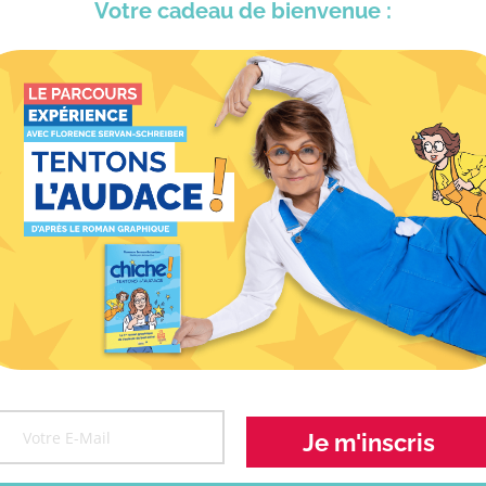
Votre cadeau
de bienvenue :
CONFÉRENCES
Florence intervient auprès des entreprises, du 
d’établissements d’enseignements supérieur ou
autour des sujets développés dans ses ouvrage
Voir toutes les conférences
CONTACTEZ-NOUS >
OUVRIR NOS AUTRES OU
Je m'inscris