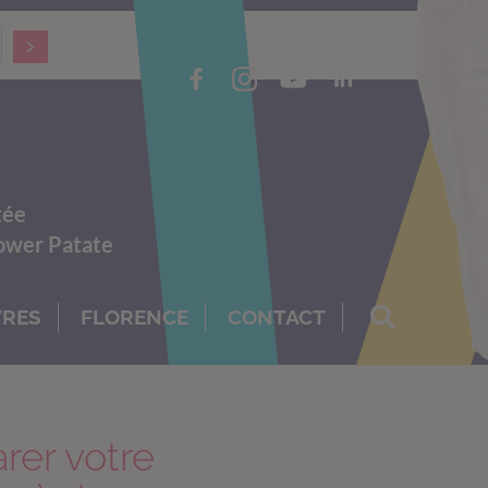
tée
Power Patate
VRES
FLORENCE
CONTACT
er votre