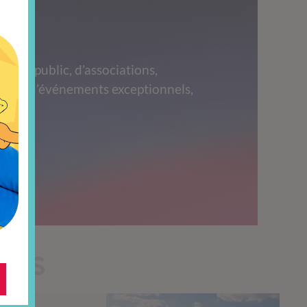
grand public, d’associations,
 lors d’événements exceptionnels,
s.
TILS