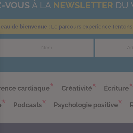
-VOUS
À LA
NEWSLETTER
DU 
deau de bienvenue :
Le parcours experience Tentons 
ence cardiaque
Créativité
Écriture
e
Podcasts
Psychologie positive