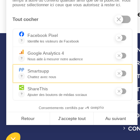
Formations
Kifs
Optimism
CON
FOR
OUT
ART
LIV
FLO
CO