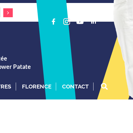
tée
Power Patate
VRES
FLORENCE
CONTACT