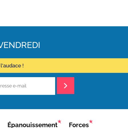
VENDREDI
l'audace !
Épanouissement
Forces