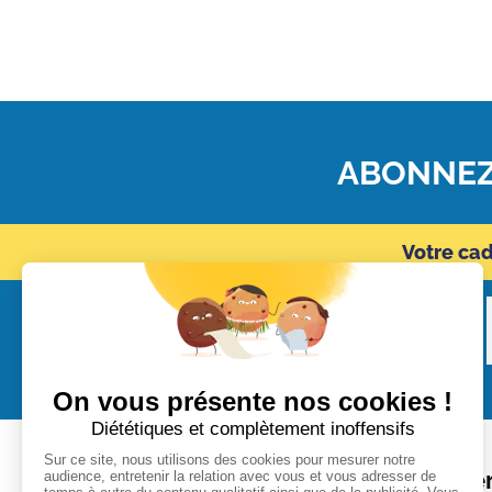
ABONNEZ
Votre ca
Audace
Bonheur
Cohér