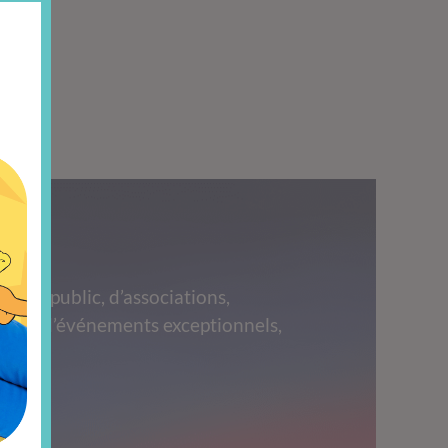
grand public, d’associations,
 lors d’événements exceptionnels,
s.