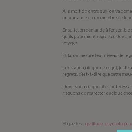
À la moitié d’entre eux, on va dema
ou une amie ou un membre de leur fa
Ensuite, on demande à l’ensemble d
qu’ils pourraient regretter, donc u
voyage.
Et là, on mesure leur niveau de regr
t on s’aperçoit que ceux qui, juste
regrets, c’est-à-dire que cette mau
Donc, voilà en quoi il est intéress
risquons de regretter quelque cho
Étiquettes :
gratitude
,
psychologie p