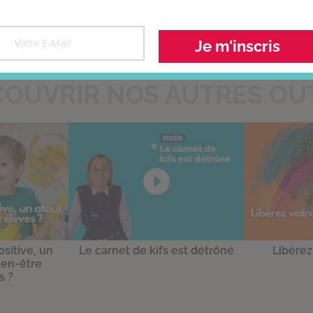
CONTACTEZ-NOUS >
Je m'inscris
OUVRIR NOS AUTRES OU
sitive, un
Le carnet de kifs est détrôné
Libérez
ien-être
s ?