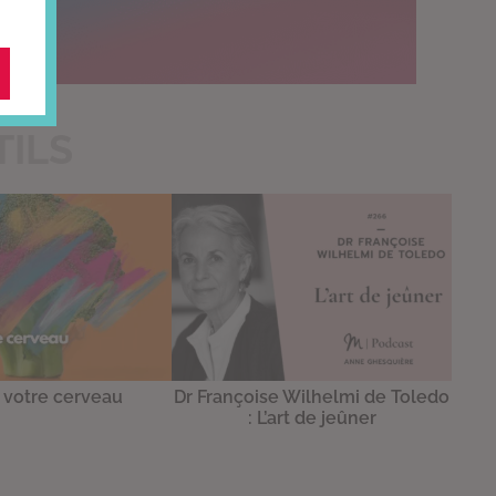
TILS
 votre cerveau
Dr Françoise Wilhelmi de Toledo
: L’art de jeûner