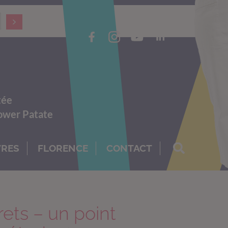
tée
Power Patate
VRES
FLORENCE
CONTACT
rets – un point