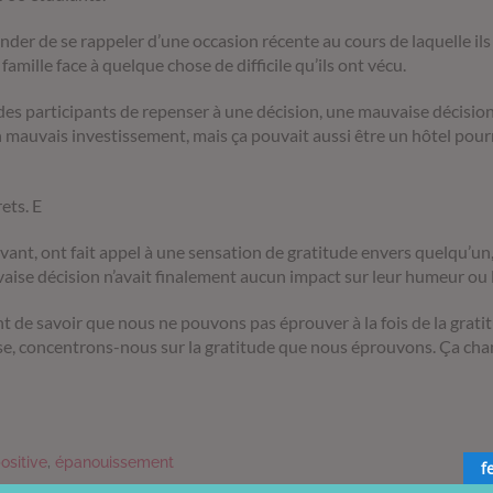
nder de se rappeler d’une occasion récente au cours de laquelle il
mille face à quelque chose de difficile qu’ils ont vécu.
es participants de repenser à une décision, une mauvaise décision 
n mauvais investissement, mais ça pouvait aussi être un hôtel pourri
ets. E
 avant, ont fait appel à une sensation de gratitude envers quelqu’u
vaise décision n’avait finalement aucun impact sur leur humeur ou l
ant de savoir que nous ne pouvons pas éprouver à la fois de la grati
se, concentrons-nous sur la gratitude que nous éprouvons. Ça cha
ositive
,
épanouissement
f