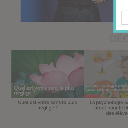
DÉC
Quel est votre sens le plus
La psychologie po
négligé ?
atout pour le b
des élève