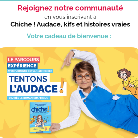
Rejoignez notre communauté
en vous
inscrivant à
Chiche ! Audace, kifs et histoires vraies
Votre cadeau
de bienvenue :
CONFÉRENCES
Florence intervient auprès des entreprises, du 
d’établissements d’enseignements supérieur ou
autour des sujets développés dans ses ouvrage
Voir toutes les conférences