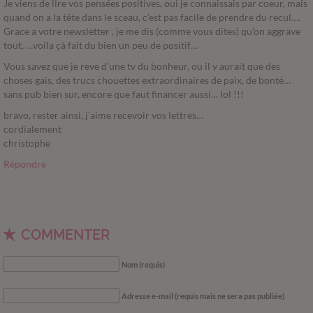
Je viens de lire vos pensées positives, oui je connaissais par coeur, mais
quand on a la tête dans le sceau, c’est pas facile de prendre du recul….
Grace a votre newsletter , je me dis (comme vous dites) qu’on aggrave
tout, …voila çà fait du bien un peu de positif…
Vous savez que je reve d’une tv du bonheur, ou il y aurait que des
choses gais, des trucs chouettes extraordinaires de paix, de bonté…
sans pub bien sur, encore que faut financer aussi… lol !!!
bravo, rester ainsi, j’aime recevoir vos lettres…
cordialement
christophe
Répondre
COMMENTER
Nom (requis)
Adresse e-mail (requis mais ne sera pas publiée)