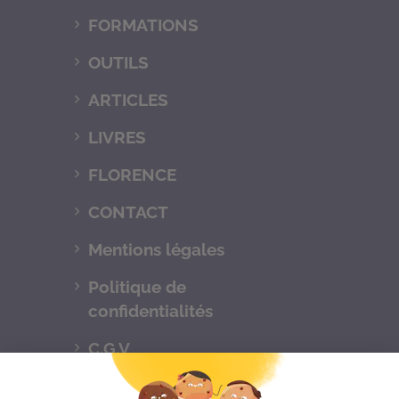
FORMATIONS
OUTILS
ARTICLES
LIVRES
FLORENCE
CONTACT
Mentions légales
Politique de
confidentialités
C.G.V
Suivez-nous