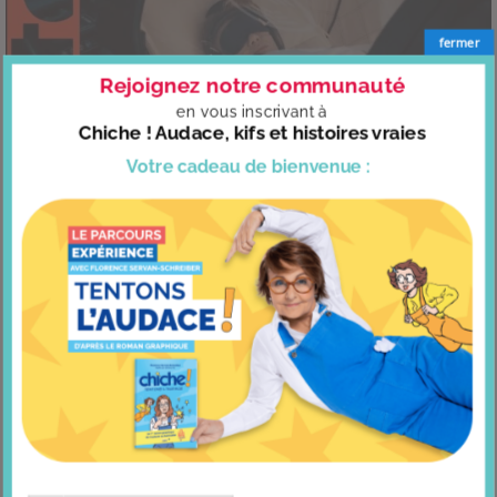
fermer
Rejoignez notre communauté
en vous
inscrivant à
Chiche ! Audace, kifs et histoires vraies
Votre cadeau
de bienvenue :
Bonheur et santé
5 COMMENTAIRES SUR “7 TECHNIQUES
POUR NE PAS SE LAISSER TOMBER”
Aru
dit :
Merci beaucoup pour vos conseils j’ai pas l’habitude de commenter
mais vous m’avez aidé pendant une période où ça n’allait pas ! Je vous