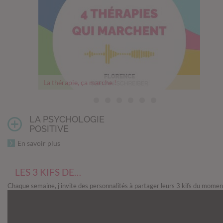
La thérapie, ça marche !
Thérapie, comment franchir le pas
Mesurer son bonheur
Un cerveau en pleine forme
Comment les relations nourrissent notre cerveau
Les 5 objectifs philosophiques du Memento mori
Questions avant un abandon
LA PSYCHOLOGIE
POSITIVE
En savoir plus
LES 3 KIFS DE…
Chaque semaine, j’invite des personnalités à partager leurs 3 kifs du momen