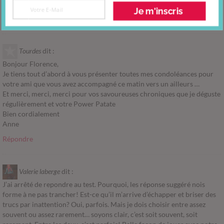
souhaite du bonheur et des bonnes choses
Je m'inscris
Répondre
Tourdes
dit :
Bonjour Florence,
Je tiens tout d’abord à vous présenter toutes mes condoléances pour
votre ami que vous avez accompagné ce matin vers un ailleurs …
Et merci, merci, merci pour vos savoureuses chroniques que je déguste
régulièrement et votre Power Patate
Bien cordialement
Anne
Répondre
Valerie laberge
dit :
J’ai arrêté de repondre au test. Pourquoi, les réponse suggéré nois
forme à ne pas trancher! Est-ce qu’il m’arrive d’échapper et briser des
trucs par inattention? Oui, parfois. Mais je dois choisir entre assez
souvent ou assez rarement… soyons clair, c’est soit souvent, soit