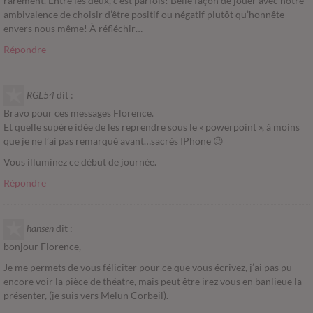
rarement. Entre les deux, c’est parfois! Belle façon de jouer avec notre
ambivalence de choisir d’être positif ou négatif plutôt qu’honnête
envers nous même! À réfléchir…
Répondre
RGL54
dit :
Bravo pour ces messages Florence.
Et quelle supère idée de les reprendre sous le « powerpoint », à moins
que je ne l’ai pas remarqué avant…sacrés IPhone 😉
Vous illuminez ce début de journée.
Répondre
hansen
dit :
bonjour Florence,
Je me permets de vous féliciter pour ce que vous écrivez, j’ai pas pu
encore voir la pièce de théatre, mais peut être irez vous en banlieue la
présenter, (je suis vers Melun Corbeil).