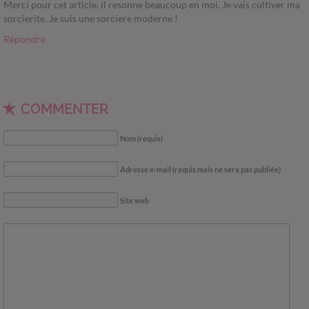
Merci pour cet article, il resonne beaucoup en moi. Je vais cultiver ma
sorcierite. Je suis une sorciere moderne !
Répondre
COMMENTER
Nom (requis)
Adresse e-mail (requis mais ne sera pas publiée)
Site web