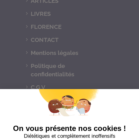
ARTICLES
LIVRES
FLORENCE
CONTACT
Mentions légales
Politique de
confidentialités
C.G.V
Suivez-nous
CONTACTEZ-NOUS