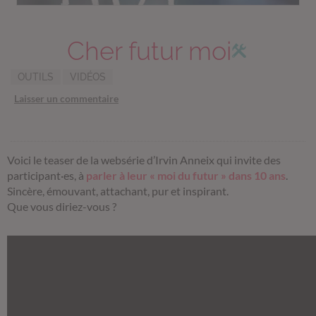
Cher futur moi
OUTILS
VIDÉOS
Laisser un commentaire
Voici le teaser de la websérie d’Irvin Anneix qui invite des
participant·es, à
parler à leur « moi du futur » dans 10 ans
.
Sincère, émouvant, attachant, pur et inspirant.
Que vous diriez-vous ?