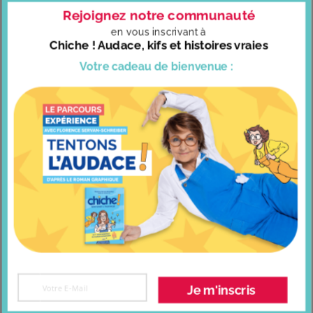
Rejoignez notre communauté
en vous
inscrivant à
Chiche ! Audace, kifs et histoires vraies
La danse 2.0
Votre cadeau
de bienvenue :
COMMENTER
Nom (requis)
Adresse e-mail (requis mais ne sera pas publiée)
Site web
Je m'inscris