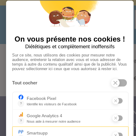
Audace
Bonheur
Cohér
Formations
Kifs
Optimism
CON
FOR