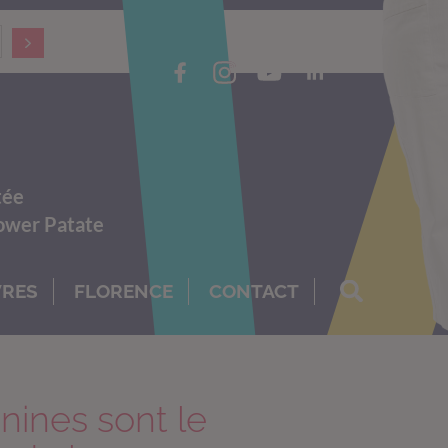
tée
Power Patate
VRES
FLORENCE
CONTACT
nines sont le