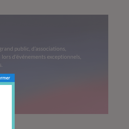
grand public, d’associations,
 lors d’événements exceptionnels,
s.
ermer