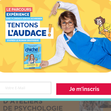
À LIRE AUSSI
 ça existe ?
Interview
Invitée dans le podcast
Legend
Je m'inscris