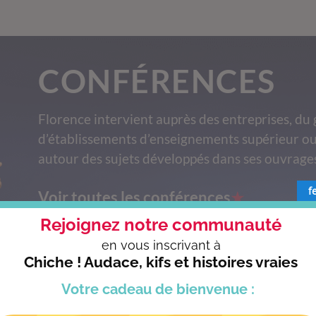
CONFÉRENCES
Florence intervient auprès des entreprises, du 
d’établissements d’enseignements supérieur ou
autour des sujets développés dans ses ouvrage
f
Voir toutes les conférences
Rejoignez notre communauté
CONTACTEZ-NOUS >
en vous
inscrivant à
Chiche ! Audace, kifs et histoires vraies
Votre cadeau
de bienvenue :