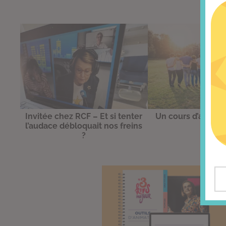
Invitée chez RCF – Et si tenter
Un cours d’amitié,
l’audace débloquait nos freins
?