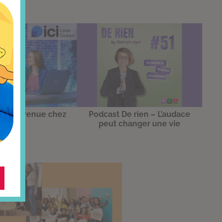
 : Bienvenue chez
Podcast De rien – L’audace
vous
peut changer une vie