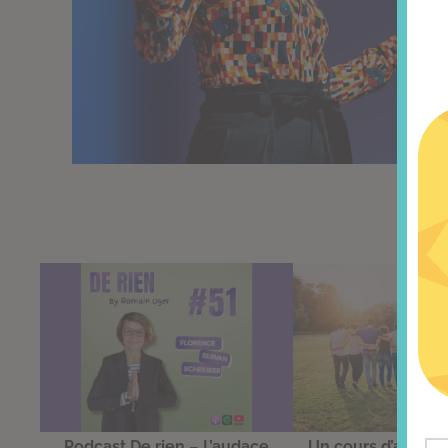
Podcast De rien – L’audace
Un cours d’amitié,