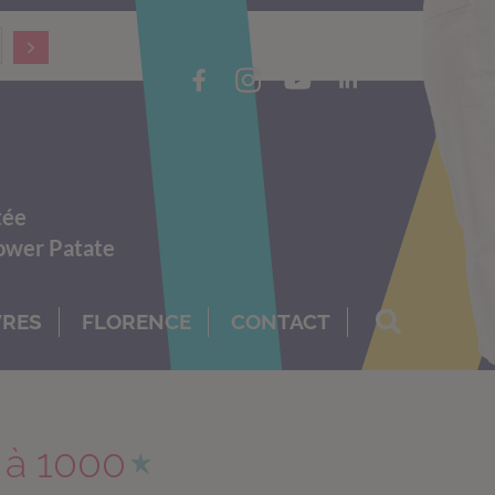
tée
Power Patate
VRES
FLORENCE
CONTACT
e à 1000