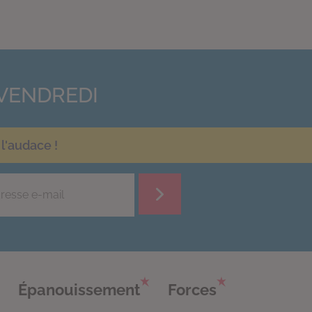
VENDREDI
l'audace !
Épanouissement
Forces