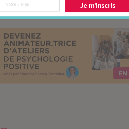
Cher Amour…
Invitée
Je m'inscris