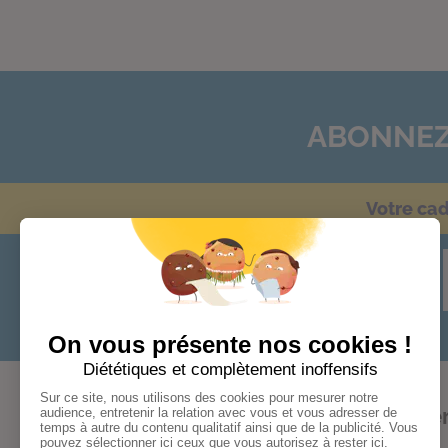
ABONNEZ
Votre ca
Audace
Bonheur
Cohér