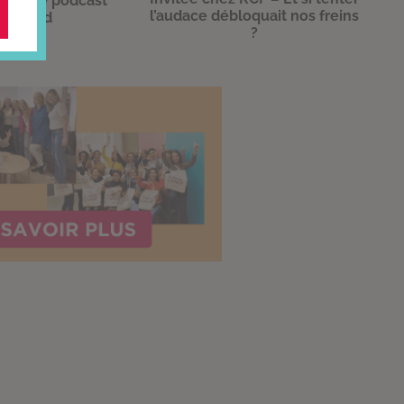
 dans le podcast
l’audace débloquait nos freins
Legend
?