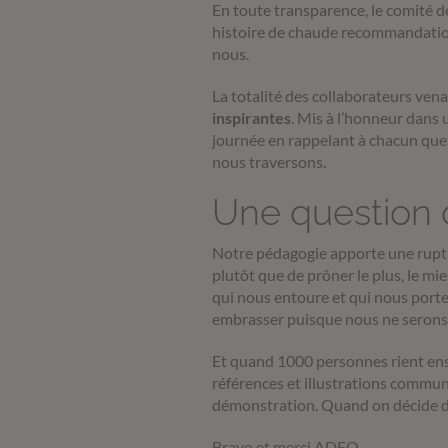
En toute transparence, le comité de
histoire de chaude recommandation 
nous.
La totalité des collaborateurs vena
inspirantes
. Mis à l’honneur dans 
journée en rappelant à chacun que l
nous traversons.
Une question 
Notre pédagogie apporte une ruptur
plutôt que de prôner le plus, le m
qui nous entoure et qui nous porte. 
embrasser puisque nous ne serons 
Et quand 1000 personnes rient ensem
références et illustrations communes
démonstration. Quand on décide de 
Bravo et merci ADEO.