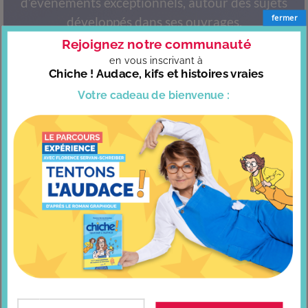
d’événements exceptionnels, autour des sujets
fermer
développés dans ses ouvrages.
Rejoignez notre communauté
Voir toutes les conférences
en vous
inscrivant à
Chiche ! Audace, kifs et histoires vraies
CONTACTEZ-NOUS >
Votre cadeau
de bienvenue :
À LIRE AUSSI