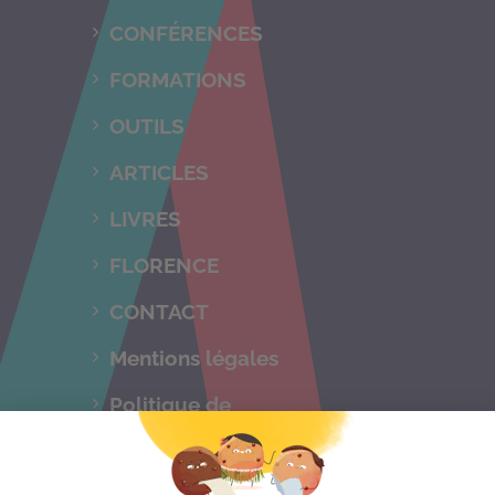
CONFÉRENCES
FORMATIONS
OUTILS
ARTICLES
LIVRES
FLORENCE
CONTACT
Mentions légales
Politique de
confidentialités
C.G.V