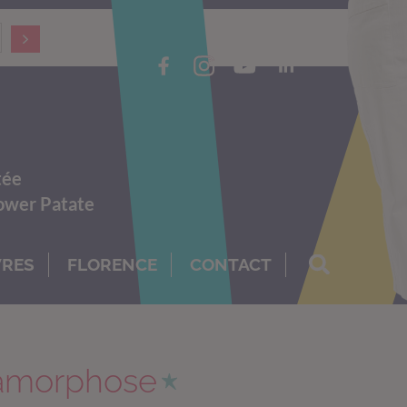
tée
Power Patate
VRES
FLORENCE
CONTACT
amorphose