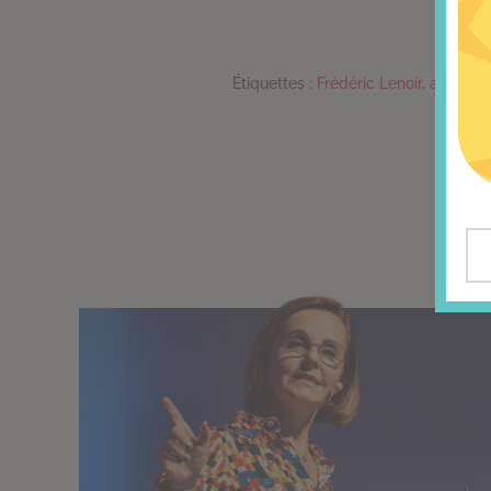
Étiquettes :
Frédéric Lenoir
,
audace
,