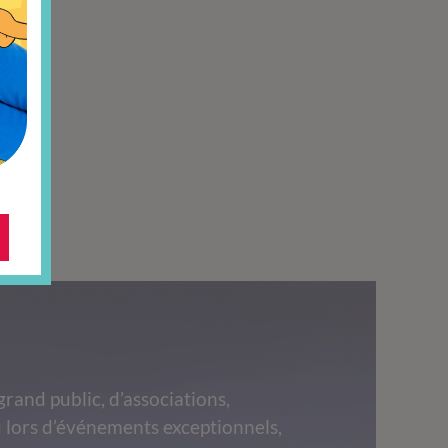
grand public, d’associations,
 lors d’événements exceptionnels,