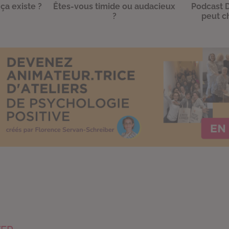
 ça existe ?
Êtes-vous timide ou audacieux
Podcast D
?
peut c