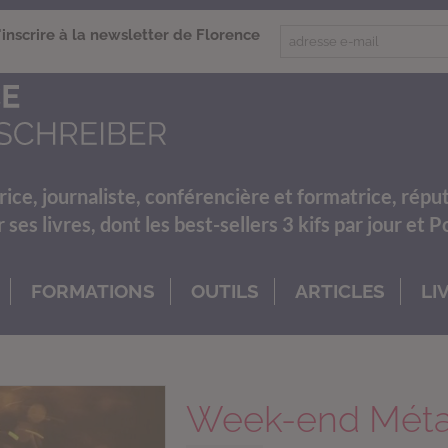
'inscrire à la newsletter de Florence
rice, journaliste, conférencière et formatrice, répu
es livres, dont les best-sellers 3 kifs par jour et 
FORMATIONS
OUTILS
ARTICLES
LI
Week-end Mét