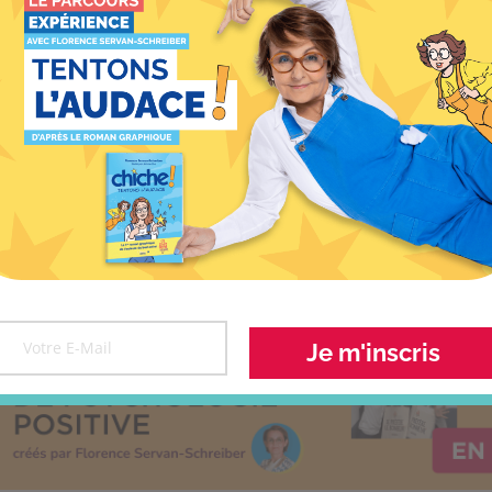
Bibimbap
S
Plat à partager pour 4 personnes
Je m'inscris