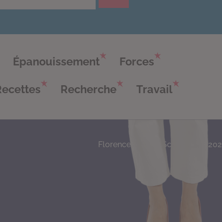
Épanouissement
Forces
Recettes
Recherche
Travail
Florence Servan-Schreiber © 20