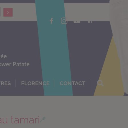
tée
Power Patate
VRES
FLORENCE
CONTACT
au tamari