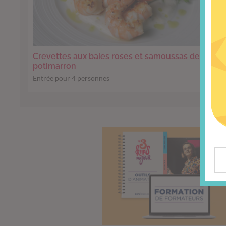
Crevettes aux baies roses et samoussas de
potimarron
Entrée pour 4 personnes