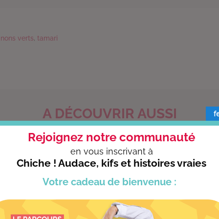
gnons verts
,
tamari
A DÉCOUVRIR AUSSI
f
Rejoignez notre communauté
en vous
inscrivant à
Chiche ! Audace, kifs et histoires vraies
Votre cadeau
de bienvenue :