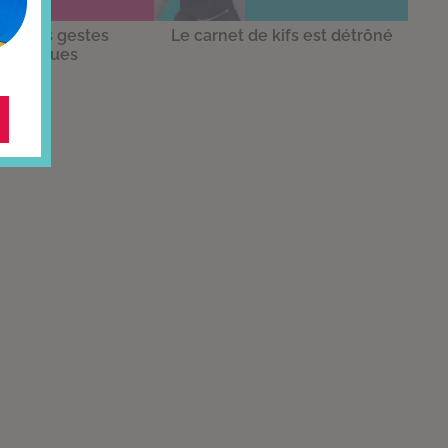
e : les gestes
Le carnet de kifs est détrôné
mantiques