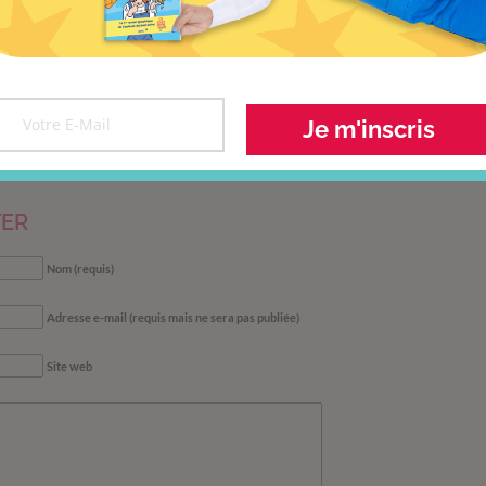
muscler sa
5 vidéos sur l’intelligence
Sondag
e
collective
ro
Je m'inscris
ER
Nom (requis)
Adresse e-mail (requis mais ne sera pas publiée)
Site web