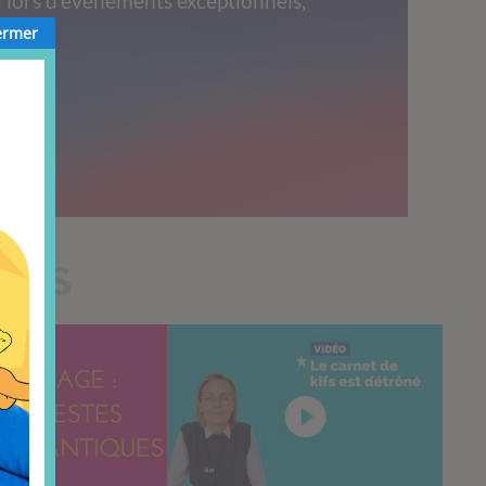
 lors d’événements exceptionnels,
s.
ermer
TILS