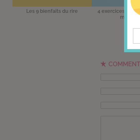
Les 9 bienfaits du rire
4 exercices pour 
mémoir
COMMENT