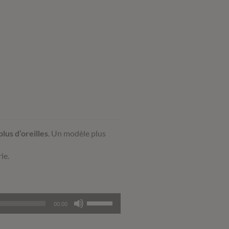
lus d’oreilles
. Un modèle plus
le.
Utilisez
00:00
les
flèches