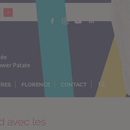
tée
Power Patate
VRES
FLORENCE
CONTACT
d avec les