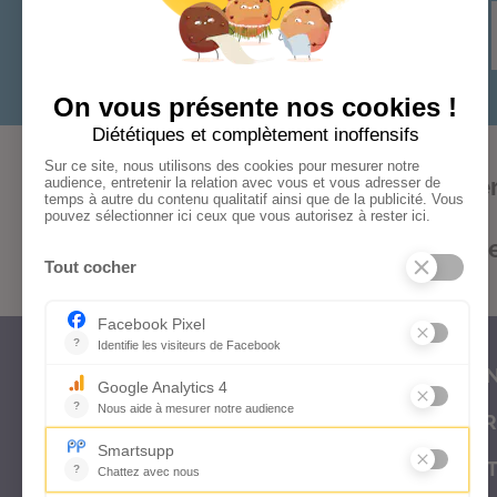
Audace
Bonheur
Cohér
Formations
Kifs
Optimism
CON
FOR
OUT