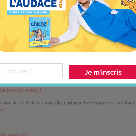
 des fenêtres et des frontières
s citoyennes musicales pour lutter contre la déprime du coronavir
ue ça fait du bien
entre amis, et partager nos meilleures blagues en direct, de nombr
Petit condensé
Je m'inscris
par jour (au moins !)
 rayon de soleil dans son jardin, partager du temps avec ces enfan
re
ndo power 🙂