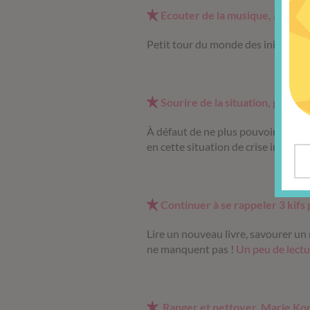
Ecouter de la musique, au-delà
Petit tour du monde des initiative
Sourire de la situation, parce q
À défaut de ne plus pouvoir sortir 
en cette situation de crise inédite.
Continuer à se rappeler 3 kifs 
Lire un nouveau livre, savourer un
ne manquent pas !
Un peu de lectu
Ranger et nettoyer, Marie Ko