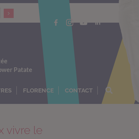
tée
Power Patate
VRES
FLORENCE
CONTACT
vivre le