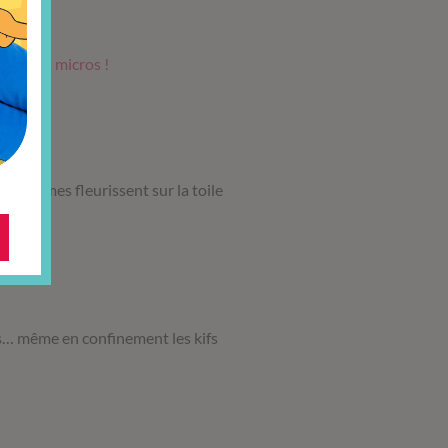
us.
A vos micros !
eux mèmes fleurissent sur la toile
ts… même en confinement les kifs