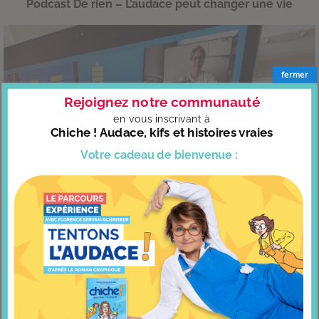
Podcast De rien – L’audace peut changer une vie
fermer
Rejoignez notre communauté
en vous
inscrivant à
Chiche ! Audace, kifs et histoires vraies
Votre cadeau
de bienvenue :
Invitée chez RCF – Et si tenter l’audace débloquait nos
freins ?