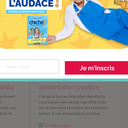
A
Dîner
de kifs,
une
Je m'inscris
ience
alimentation positive
 puissant
Florence Servan-Schreiber dévoile les
e.
conclusions des recherches effectuées
iloter son
sur le lien entre la cuisine et le bonheur
sir, et
autour d’une alimentation positive.
En savoir plus