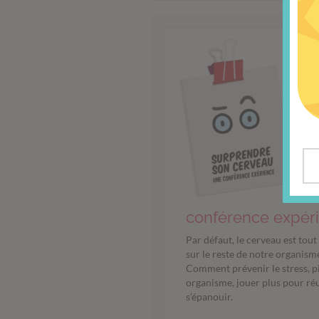
L
conférence expér
Par défaut, le cerveau est tout
sur le reste de notre organism
Comment prévenir le stress, p
organisme, jouer plus pour réus
s’épanouir.