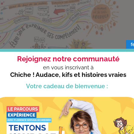
f
Rejoignez notre communauté
en vous
inscrivant à
Chiche ! Audace, kifs et histoires vraies
Votre cadeau
de bienvenue :
uilibre pro-perso, leadership positif, qualité de vie au travail, sc
Contactez
–
nous pour un devis ou des renseignements
Nos autres thèmes d’intervention :