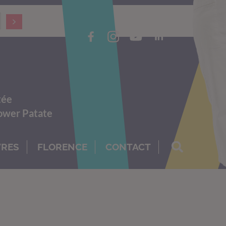
tée
Power Patate
VRES
FLORENCE
CONTACT