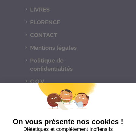
LIVRES
FLORENCE
CONTACT
Mentions légales
Politique de
confidentialités
C.G.V
Suivez-nous
CONTACTEZ-NOUS