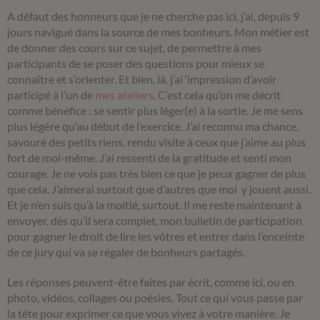
A défaut des honneurs que je ne cherche pas ici, j’ai, depuis 9
jours navigué dans la source de mes bonheurs. Mon métier est
de donner des cours sur ce sujet, de permettre à mes
participants de se poser des questions pour mieux se
connaître et s’orienter. Et bien, là, j’ai ‘impression d’avoir
participé à l’un de
mes ateliers
. C’est cela qu’on me décrit
comme bénéfice : se sentir plus léger(e) à la sortie. Je me sens
plus légère qu’au début de l’exercice. J’ai reconnu ma chance,
savouré des petits riens, rendu visite à ceux que j’aime au plus
fort de moi-même. J’ai ressenti de la gratitude et senti mon
courage. Je ne vois pas très bien ce que je peux gagner de plus
que cela. J’aimerai surtout que d’autres que moi y jouent aussi.
Et je n’en suis qu’à la moitié, surtout. Il me reste maintenant à
envoyer, dès qu’il sera complet, mon bulletin de participation
pour gagner le droit de lire les vôtres et entrer dans l’enceinte
de ce jury qui va se régaler de bonheurs partagés.
Les réponses peuvent-être faites par écrit, comme ici, ou en
photo, vidéos, collages ou poésies. Tout ce qui vous passe par
la tête pour exprimer ce que vous vivez à votre manière. Je