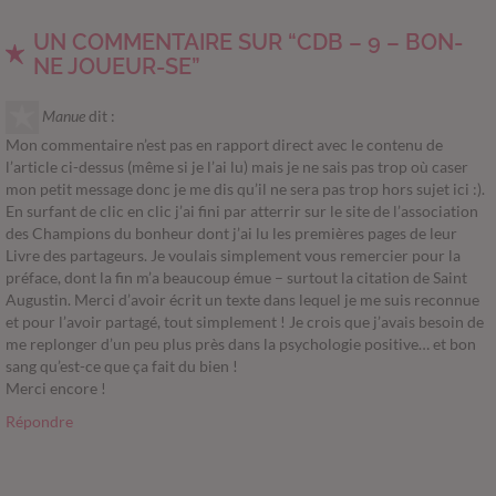
UN COMMENTAIRE SUR “CDB – 9 – BON-
NE JOUEUR-SE”
Manue
dit :
Mon commentaire n’est pas en rapport direct avec le contenu de
l’article ci-dessus (même si je l’ai lu) mais je ne sais pas trop où caser
mon petit message donc je me dis qu’il ne sera pas trop hors sujet ici :).
En surfant de clic en clic j’ai fini par atterrir sur le site de l’association
des Champions du bonheur dont j’ai lu les premières pages de leur
Livre des partageurs. Je voulais simplement vous remercier pour la
préface, dont la fin m’a beaucoup émue – surtout la citation de Saint
Augustin. Merci d’avoir écrit un texte dans lequel je me suis reconnue
et pour l’avoir partagé, tout simplement ! Je crois que j’avais besoin de
me replonger d’un peu plus près dans la psychologie positive… et bon
sang qu’est-ce que ça fait du bien !
Merci encore !
Répondre