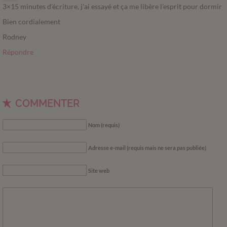
3×15 minutes d’écriture, j’ai essayé et ça me libère l’esprit pour dormir
Bien cordialement
Rodney
Répondre
COMMENTER
Nom (requis)
Adresse e-mail (requis mais ne sera pas publiée)
Site web