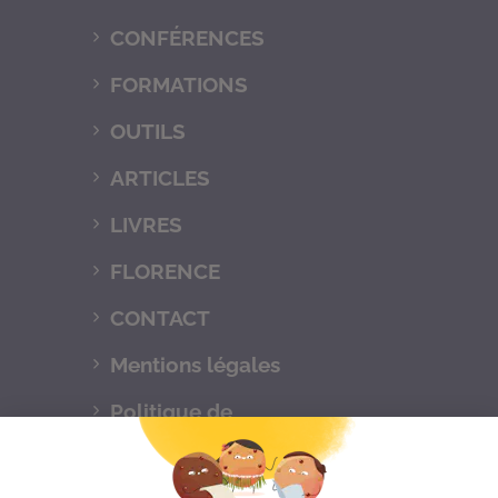
CONFÉRENCES
FORMATIONS
OUTILS
ARTICLES
LIVRES
FLORENCE
CONTACT
Mentions légales
Politique de
confidentialités
C.G.V