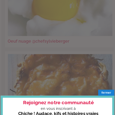
Oeuf nuage @chefsylvieberger
fermer
Rejoignez notre communauté
en vous
inscrivant à
Chiche ! Audace, kifs et histoires vraies