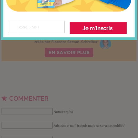
Je m'inscris
COMMENTER
Nom (requis)
Adresse e-mail (requis mais ne sera pas publiée)