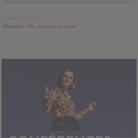
Publié le 7 août 2018
Étiquettes :
PNL
,
parcours
,
se réjouir