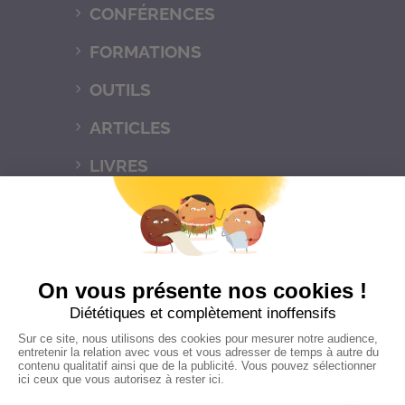
CONFÉRENCES
FORMATIONS
OUTILS
ARTICLES
LIVRES
FLORENCE
CONTACT
Mentions légales
Politique de
confidentialités
C.G.V