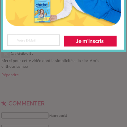
Comment les relations nourrissent notre cerveau
UN COMMENTAIRE SUR “LA PSYCHOLOGIE
DU BONHEUR DE MIHÀLY
CSIKSZENTMIHALYI”
Je m'inscris
Christelle
dit :
Merci pour cette vidéo dont la simplicité et la clarté m’a
enthousiasmée
Répondre
COMMENTER
Nom (requis)