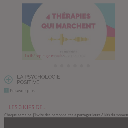
La thérapie, ça marche !
Thérapie, comment franchir le pas
Mesurer son bonheur
Un cerveau en pleine forme
Comment les relations nourrissent notre cerveau
Les 5 objectifs philosophiques du Memento mori
Questions avant un abandon
LA PSYCHOLOGIE
POSITIVE
En savoir plus
LES 3 KIFS DE…
Chaque semaine, j’invite des personnalités à partager leurs 3 kifs du momen