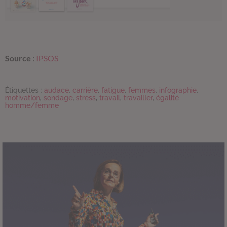
Source
:
IPSOS
Étiquettes :
audace
,
carrière
,
fatigue
,
femmes
,
infographie
,
motivation
,
sondage
,
stress
,
travail
,
travailler
,
égalité
homme/femme