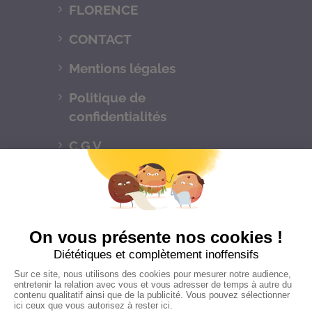
FLORENCE
CONTACT
Mentions légales
Politique de
confidentialités
C.G.V
Suivez-nous
CONTACTEZ-NOUS