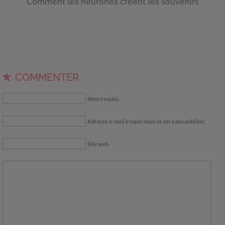
Comment les neurones créent les souvenirs
COMMENTER
Nom (requis)
Adresse e-mail (requis mais ne sera pas publiée)
Site web