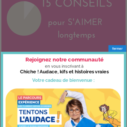
fermer
Rejoignez notre communauté
15 conseils pour s’aimer longtemps
en vous
inscrivant à
Chiche ! Audace, kifs et histoires vraies
Votre cadeau
de bienvenue :