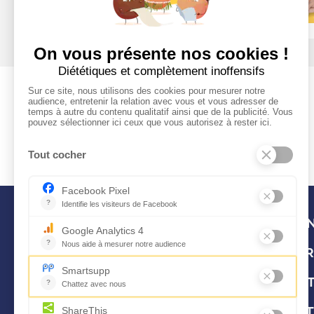
CON
FOR
OUT
ART