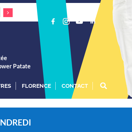
tée
Power Patate
VRES
FLORENCE
CONTACT
ENDREDI