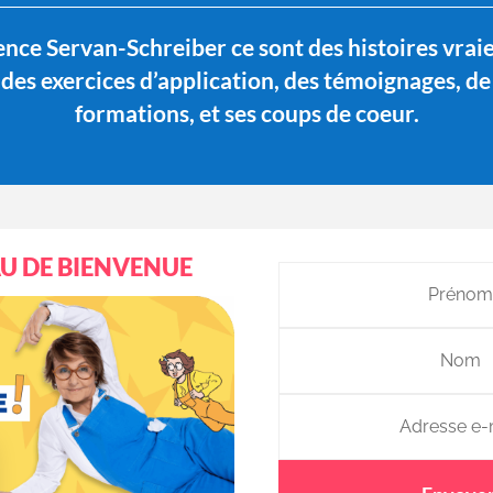
ce Servan-Schreiber ce sont des histoires vraies
des exercices d’application, des témoignages, de
formations, et ses coups de coeur.
U DE BIENVENUE