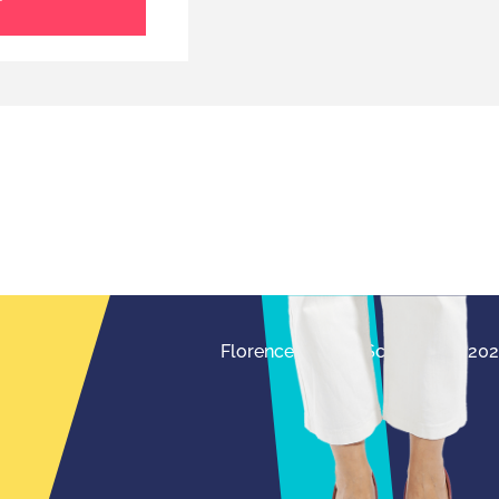
r
Florence Servan-Schreiber © 20